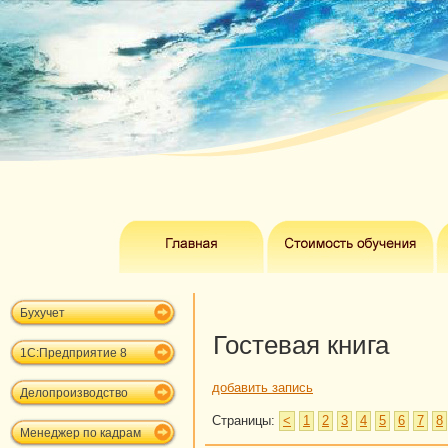
Бухучет
Гостевая книга
1С:Предприятие 8
добавить запись
Делопроизводство
Страницы:
<
1
2
3
4
5
6
7
8
Менеджер по кадрам