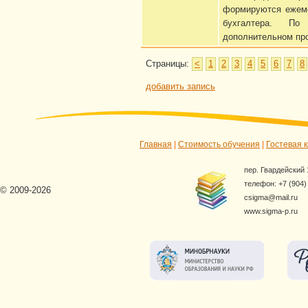
формируются ежеме
бухгалтера. По
дополнительном пр
Страницы:
<
1
2
3
4
5
6
7
8
добавить запись
Главная
|
Стоимость обучения
|
Гостевая к
пер. Гвардейский 1
телефон: +7 (904)
© 2009-2026
csigma@mail.ru
www.sigma-p.ru