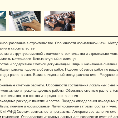
енообразование в строительстве. Особенности нормативной базы. Мето
ания в строительстве.
остав и структура сметной стоимости строительства и строительно-мон
имость материалов. Конъюнктурный анализ цен.
остав и содержание сметной документации. Виды и назначение сметной
бщие правила подсчета объемов работ. Подсчет объемов работ по разд
тоды расчета смет. Базисно-индексный метод расчета смет. Ресурсно-
т.
окальные сметные расчёты. Особенности составления локальных смет н
-монтажные и пусконаладочные работы. Объектные сметные расчеты (с
троительства, его состав и порядок составления.
акладные расходы: понятие и состав. Порядок определения накладных 
быль: понятие и нормирование. Лимитированные затраты: состав и учет.
К «ГРАНД-Смета»: возможности программы. Алгоритм составления смет
 комплексе. Определение исходных данных для разработки сметной доку