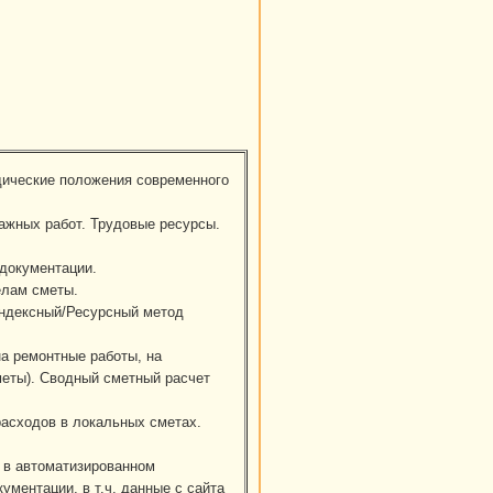
дические положения современного
тажных работ. Трудовые ресурсы.
 документации.
елам сметы.
индексный/Ресурсный метод
а ремонтные работы, на
меты). Сводный сметный расчет
расходов в локальных сметах.
 в автоматизированном
ментации, в т.ч. данные с сайта