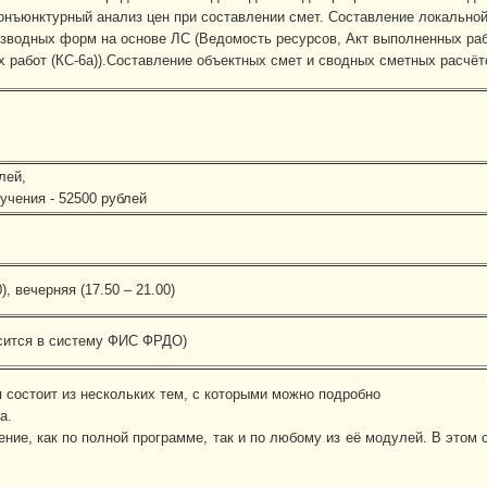
нъюнктурный анализ цен при составлении смет. Составление локально
зводных форм на основе ЛС (Ведомость ресурсов, Акт выполненных раб
 работ (КС-6а)).Составление объектных смет и сводных сметных расчё
лей,
учения - 52500 рублей
), вечерняя (17.50 – 21.00)
сится в систему ФИС ФРДО)
состоит из нескольких тем, с которыми можно подробно
а.
ние, как по полной программе, так и по любому из её модулей. В этом 