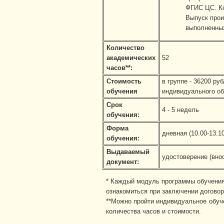
ФГИС ЦС. Ко
Выпуск прои
выполненных
Количество
академических
52
часов**:
Стоимость
в группе - 36200 руб
обучения
индивидуального об
Срок
4 - 5 недель
обучения:
Форма
дневная (10.00-13.10
обучения:
Выдаваемый
удостоверение (вно
документ:
* Каждый модуль программы обучения 
ознакомиться при заключении договор
**Можно пройти индивидуальное обуче
количества часов и стоимости.